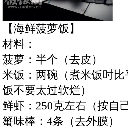
【海鲜菠萝饭】
材料：
菠萝：半个（去皮）
米饭：两碗（煮米饭时比
饭不要太过软烂）
鲜虾：250克左右（按自
蟹味棒：4条（去外膜）