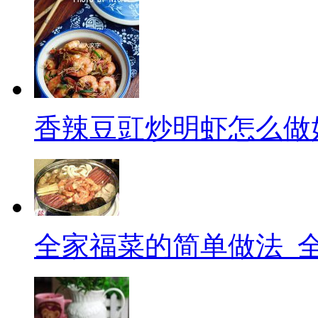
香辣豆豇炒明虾怎么做
全家福菜的简单做法_