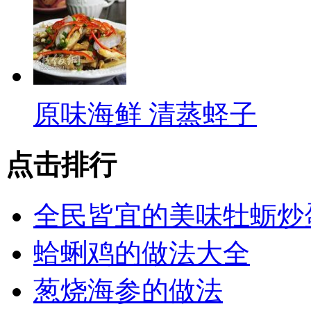
原味海鲜 清蒸蛏子
点击排行
全民皆宜的美味牡蛎炒
蛤蜊鸡的做法大全
葱烧海参的做法