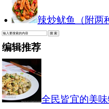
辣炒鱿鱼（附两
搜 索
编辑推荐
全民皆宜的美味