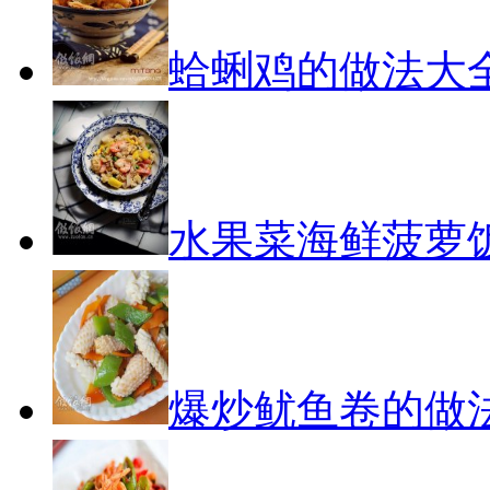
蛤蜊鸡的做法大
水果菜海鲜菠萝
爆炒鱿鱼卷的做