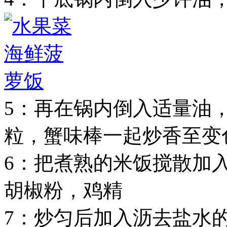
5：再在锅内倒入适量油
粒，蟹味棒一起炒香至变
6：把煮熟的米饭搅散加
胡椒粉，鸡精
7：炒匀后加入沥去盐水