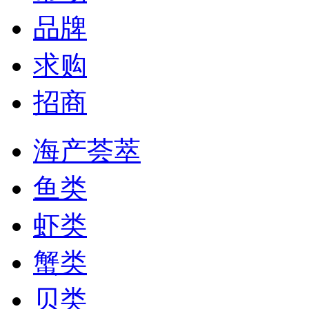
品牌
求购
招商
海产荟萃
鱼类
虾类
蟹类
贝类