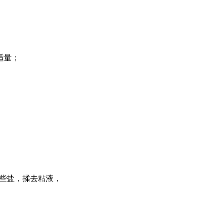
适量；
撒些盐，揉去粘液，