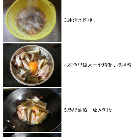
3.用清水洗净，
4.在鱼里磕入一个鸡蛋，搅拌匀.
5.锅里油热，放入鱼段