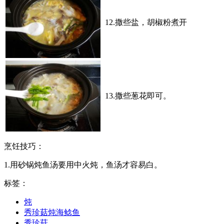
12.撒些盐，胡椒粉煮开
13.撒些葱花即可。
烹饪技巧：
1.用砂锅炖鱼汤要用中火炖，鱼汤才容易白。
标签：
炖
秀珍菇炖海鲶鱼
秀珍菇