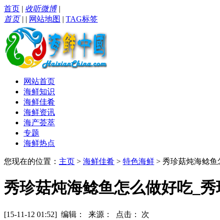
首页
|
收听微博
|
首页
|
|
网站地图
|
TAG标签
网站首页
海鲜知识
海鲜佳肴
海鲜资讯
海产荟萃
专题
海鲜热点
您现在的位置：
主页
>
海鲜佳肴
>
特色海鲜
> 秀珍菇炖海鲶
秀珍菇炖海鲶鱼怎么做好吃_秀
[15-11-12 01:52] 编辑： 来源： 点击：
次