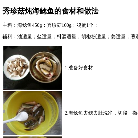
秀珍菇炖海鲶鱼的食材和做法
主料：海鲶鱼450g；秀珍菇100g；鸡蛋1个；
辅料：油适量；盐适量；料酒适量；胡椒粉适量；姜适量；葱
1.准备好食材.
2.海鲶鱼去鳃去肚洗净，切段，