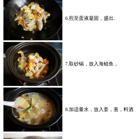
6.煎至蛋液凝固，盛出.
7.取砂锅，放入海鲶鱼，
8.加适量水，放入姜，葱，料酒