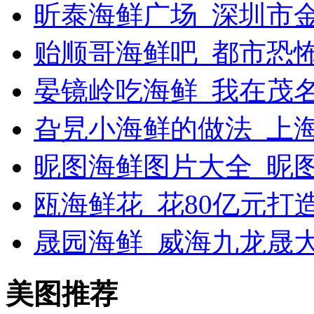
昕泰海鲜广场_深圳市
贻顺哥海鲜吧_都市恐
晏镜岭吃海鲜_我在茂
旮旯小海鲜的做法_上
昵图海鲜图片大全_昵
瓯海鲜花_花80亿元打
晟园海鲜_威海九龙晟
美图推荐