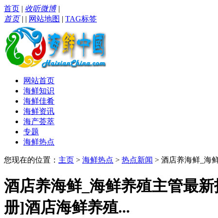
首页
|
收听微博
|
首页
|
|
网站地图
|
TAG标签
网站首页
海鲜知识
海鲜佳肴
海鲜资讯
海产荟萃
专题
海鲜热点
您现在的位置：
主页
>
海鲜热点
>
热点新闻
> 酒店养海鲜_海
酒店养海鲜_海鲜养殖主管最新
册]酒店海鲜养殖...