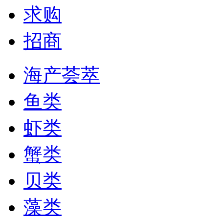
求购
招商
海产荟萃
鱼类
虾类
蟹类
贝类
藻类