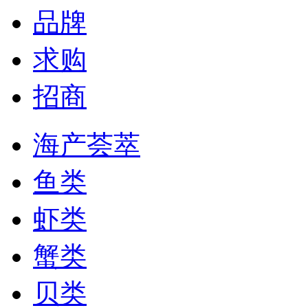
品牌
求购
招商
海产荟萃
鱼类
虾类
蟹类
贝类