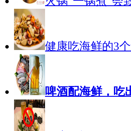
火锅“一锅煮”会
健康吃海鲜的3
啤酒配海鲜，吃