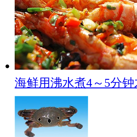
海鲜用沸水煮4～5分