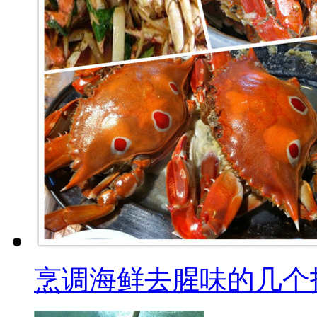
烹调海鲜去腥味的几个