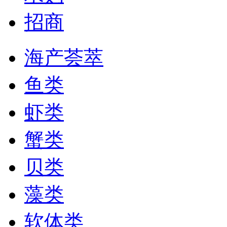
招商
海产荟萃
鱼类
虾类
蟹类
贝类
藻类
软体类