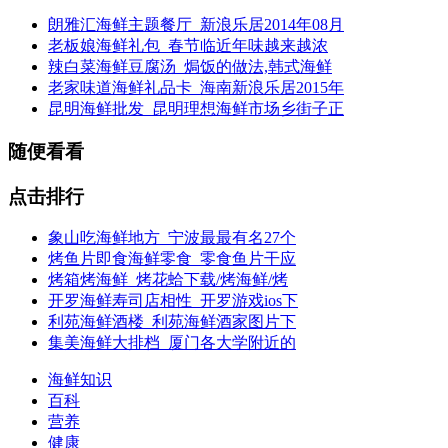
朗雅汇海鲜主题餐厅_新浪乐居2014年08月
老板娘海鲜礼包_春节临近年味越来越浓
辣白菜海鲜豆腐汤_焗饭的做法,韩式海鲜
老家味道海鲜礼品卡_海南新浪乐居2015年
昆明海鲜批发_昆明理想海鲜市场乡街子正
随便看看
点击排行
象山吃海鲜地方_宁波最最有名27个
烤鱼片即食海鲜零食_零食鱼片干应
烤箱烤海鲜_烤花蛤下载/烤海鲜/烤
开罗海鲜寿司店相性_开罗游戏ios下
利苑海鲜酒楼_利苑海鲜酒家图片下
集美海鲜大排档_厦门各大学附近的
海鲜知识
百科
营养
健康