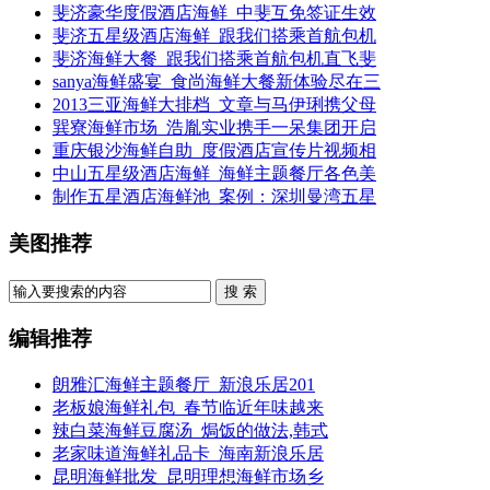
斐济豪华度假酒店海鲜_中斐互免签证生效
斐济五星级酒店海鲜_跟我们搭乘首航包机
斐济海鲜大餐_跟我们搭乘首航包机直飞斐
sanya海鲜盛宴_食尚海鲜大餐新体验尽在三
2013三亚海鲜大排档_文章与马伊琍携父母
巽寮海鲜市场_浩胤实业携手一呆集团开启
重庆银沙海鲜自助_度假酒店宣传片视频相
中山五星级酒店海鲜_海鲜主题餐厅各色美
制作五星酒店海鲜池_案例：深圳曼湾五星
美图推荐
搜 索
编辑推荐
朗雅汇海鲜主题餐厅_新浪乐居201
老板娘海鲜礼包_春节临近年味越来
辣白菜海鲜豆腐汤_焗饭的做法,韩式
老家味道海鲜礼品卡_海南新浪乐居
昆明海鲜批发_昆明理想海鲜市场乡