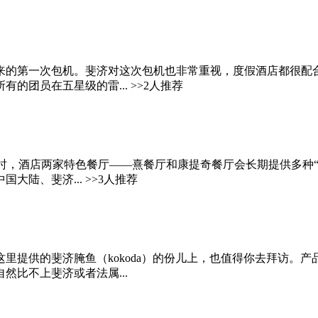
来的第一次包机。斐济对这次包机也非常重视，度假酒店都很配合
团员在五星级的雷... >>2人推荐
时，酒店两家特色餐厅——熹餐厅和康提奇餐厅会长期提供多种“自
陆、斐济... >>3人推荐
济腌鱼（kokoda）的份儿上，也值得你去拜访。产品：通过赞那... 
比不上斐济或者法属...