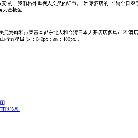
度’的，我们格外重视人文类的细节。”洲际酒店的“长街全日餐厅
金枪鱼…...
海鲜和点菜基本都东北人和台湾日本人开店店多集市区 酒店选择... 
行五星级 宽：640px；高：400px...
组图
方可以吃到