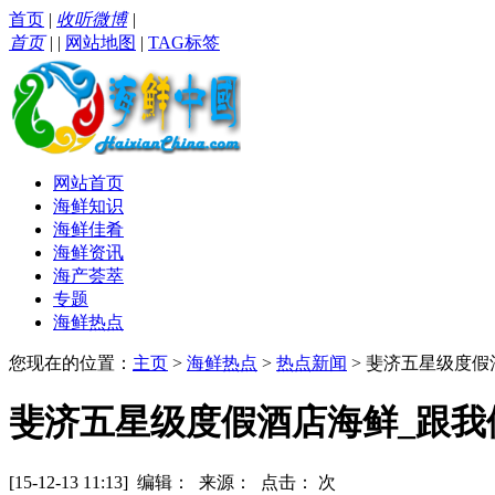
首页
|
收听微博
|
首页
|
|
网站地图
|
TAG标签
网站首页
海鲜知识
海鲜佳肴
海鲜资讯
海产荟萃
专题
海鲜热点
您现在的位置：
主页
>
海鲜热点
>
热点新闻
> 斐济五星级度
斐济五星级度假酒店海鲜_跟我
[15-12-13 11:13] 编辑： 来源： 点击：
次