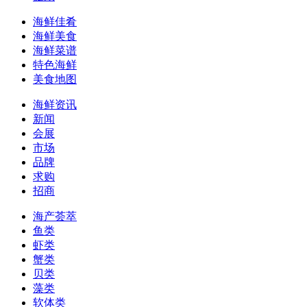
海鲜佳肴
海鲜美食
海鲜菜谱
特色海鲜
美食地图
海鲜资讯
新闻
会展
市场
品牌
求购
招商
海产荟萃
鱼类
虾类
蟹类
贝类
藻类
软体类