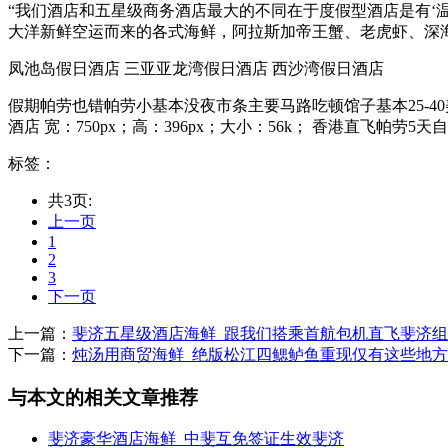
“我们酒店和五星级商务酒店最大的不同在于度假型酒店是有‘温
大洋新鲜空运而来的各式海鲜，阿拉斯加帝王蟹、老虎虾、深海大
凤池岛假日酒店 三亚亚龙湾假日酒店 西沙湾假日酒店
假期帕劳也错帕劳小基本没夜市条主要马路吃顿馆子基本25-40美元
酒店 宽：750px；高：396px；大小：56k； 香港直飞帕劳5天自由
标签：
共3页:
上一页
1
2
3
下一页
上一篇：
斐济五星级酒店海鲜_跟我们搭乘首航包机直飞斐济
下一篇：
炖汤用商贸海鲜_绝版松江四鳃鲈鱼重现仅有这些地
与本文的相关文章推荐
斐济豪华酒店海鲜_中斐互免签证生效斐济