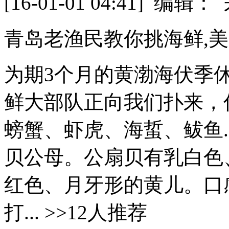
[16-01-01 04:41] 
青岛老渔民教你挑海鲜,
为期3个月的黄渤海伏季
鲜大部队正向我们扑来，
螃蟹、虾虎、海蜇、鲅鱼.
贝公母。公扇贝有乳白色
红色、月牙形的黄儿。口
打... >>12人推荐