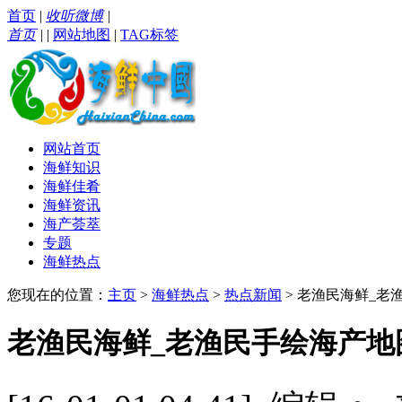
首页
|
收听微博
|
首页
|
|
网站地图
|
TAG标签
网站首页
海鲜知识
海鲜佳肴
海鲜资讯
海产荟萃
专题
海鲜热点
您现在的位置：
主页
>
海鲜热点
>
热点新闻
> 老渔民海鲜_老
老渔民海鲜_老渔民手绘海产地