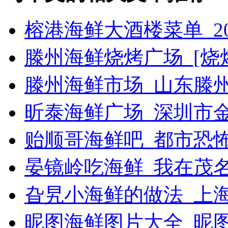
榕港海鲜大酒楼菜单_2
滕州海鲜烧烤广场_[烧烤g
滕州海鲜市场_山东滕
昕泰海鲜广场_深圳市
贻顺哥海鲜吧_都市恐
晏镜岭吃海鲜_我在茂
旮旯小海鲜的做法_上
昵图海鲜图片大全_昵