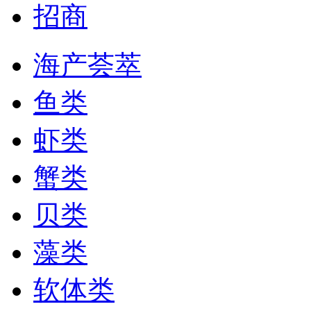
招商
海产荟萃
鱼类
虾类
蟹类
贝类
藻类
软体类