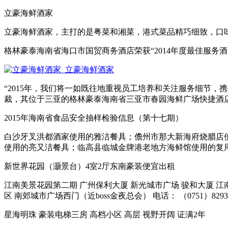
立豪海鲜酒家
立豪海鲜酒家，主打的是粤菜和湘菜，港式菜品精巧细致，口
格林豪泰海南省海口市国贸商务酒店荣获“2014年度最佳服务酒店.
“2015年，我们将一如既往地重视员工培养和关注服务细节
裁，其位于三亚的格林豪泰海南省三亚市春园海鲜广场快捷酒店以及
2015年海南省食品安全抽样检验信息（第十七期）
白沙牙叉洪都酒家使用的雅洁餐具；儋州市那大新海府烧腊店
使用的亮又洁餐具；临高县临城金牌港老地方海鲜馆使用的复用餐
新世界花园（灏景台）4室2厅东南豪装便宜出租
江南美景花园第二期 广州保利大厦 新光城市广场 骏和大厦 江
区 南郊城市广场西门（近boss金夜总会） 电话： （0751）829333
星海明珠 豪装电梯三房 高档小区 高层 视野开阔 证满2年