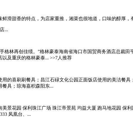
味鲜滑甜香的特点，为店家重推，湘菜也很地道，口味的醇厚，有
..
，携手格林再创佳绩。”格林豪泰海南省海口市国贸商务酒店总裁
重庆的格林豪泰... >>7人推荐
使用的喜刷刷餐具；昌江石碌文化公园正面饭店使用的美洁餐具
具；琼海嘉积森阳东...
南美景花园 保利珠江广场 珠江帝景苑 均益大厦 跑马地花园 保利
3 凤凰台、...