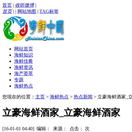
首页
|
收听微博
|
首页
|
|
网站地图
|
TAG标签
网站首页
海鲜知识
海鲜佳肴
海鲜资讯
海产荟萃
专题
海鲜热点
您现在的位置：
主页
>
海鲜热点
>
热点新闻
> 立豪海鲜酒家_
立豪海鲜酒家_立豪海鲜酒家
[16-01-01 04:40] 编辑： 来源： 点击：
次