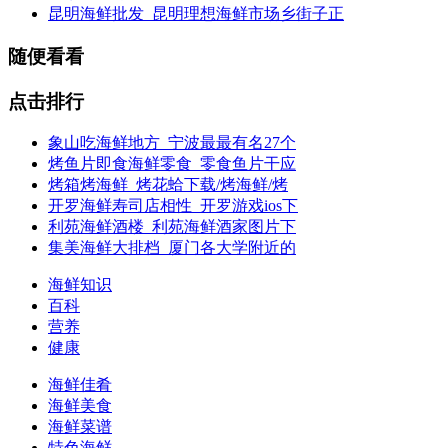
昆明海鲜批发_昆明理想海鲜市场乡街子正
随便看看
点击排行
象山吃海鲜地方_宁波最最有名27个
烤鱼片即食海鲜零食_零食鱼片干应
烤箱烤海鲜_烤花蛤下载/烤海鲜/烤
开罗海鲜寿司店相性_开罗游戏ios下
利苑海鲜酒楼_利苑海鲜酒家图片下
集美海鲜大排档_厦门各大学附近的
海鲜知识
百科
营养
健康
海鲜佳肴
海鲜美食
海鲜菜谱
特色海鲜