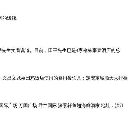
的泼辣.
田平先生笑着说道。目前，田平先生已是4家格林豪泰酒店的总
；文昌文城嘉园鸡饭店使用的复用餐饮具；定安定城顺天大排档
国际广场 万国广场 君兰国际 濠景轩鱼翅海鲜酒家 地址：浈江