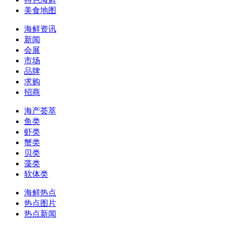
美食地图
海鲜资讯
新闻
会展
市场
品牌
求购
招商
海产荟萃
鱼类
虾类
蟹类
贝类
藻类
软体类
海鲜热点
热点图片
热点新闻