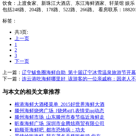
饮食：上渡食家、新珠江大酒店、东江海鲜酒家、轩菜馆 娱乐
包括248路、204路、178路、522路、266路。 看房联系：188201
标签：
共3页:
上一页
1
2
3
下一页
上一篇：
辽宁鲅鱼圈海鲜自助_第十届辽宁冰雪温泉旅游节开幕
下一篇：
连云港吃海鲜哪里好_该游客的一位亲戚称：因老人不
与本文的相关文章推荐
榕港海鲜大酒楼菜单_2015好世界海鲜大酒
滕州海鲜烧烤广场_[烧烤gif],表情党qq动态
滕州海鲜市场_山东滕州市春节临近海鲜走
昕泰海鲜广场_深圳市金腾炫商贸有限公司
贻顺哥海鲜吧_都市恐怖病：功夫