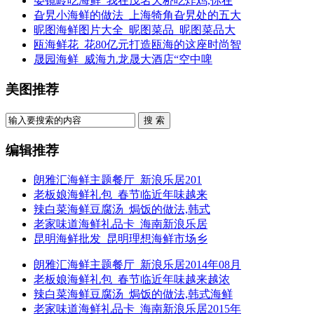
晏镜岭吃海鲜_我在茂名天桥吃炸鸡,你在
旮旯小海鲜的做法_上海犄角旮旯处的五大
昵图海鲜图片大全_昵图菜品_昵图菜品大
瓯海鲜花_花80亿元打造瓯海的这座时尚智
晟园海鲜_威海九龙晟大酒店“空中啤
美图推荐
搜 索
编辑推荐
朗雅汇海鲜主题餐厅_新浪乐居201
老板娘海鲜礼包_春节临近年味越来
辣白菜海鲜豆腐汤_焗饭的做法,韩式
老家味道海鲜礼品卡_海南新浪乐居
昆明海鲜批发_昆明理想海鲜市场乡
朗雅汇海鲜主题餐厅_新浪乐居2014年08月
老板娘海鲜礼包_春节临近年味越来越浓
辣白菜海鲜豆腐汤_焗饭的做法,韩式海鲜
老家味道海鲜礼品卡_海南新浪乐居2015年