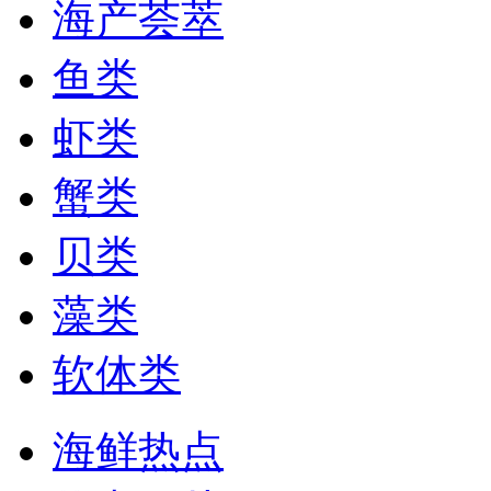
海产荟萃
鱼类
虾类
蟹类
贝类
藻类
软体类
海鲜热点