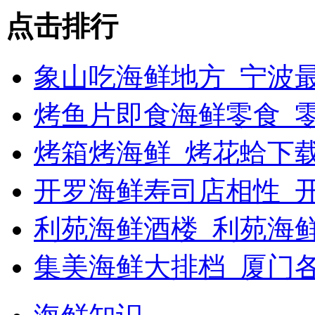
点击排行
象山吃海鲜地方_宁波最
烤鱼片即食海鲜零食_
烤箱烤海鲜_烤花蛤下载
开罗海鲜寿司店相性_开
利苑海鲜酒楼_利苑海
集美海鲜大排档_厦门