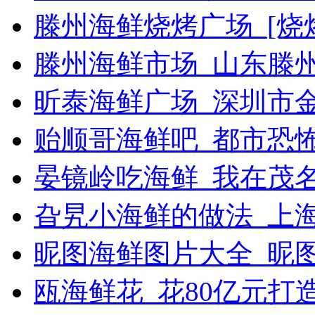
滕州海鲜烧烤广场_[烧烤g
滕州海鲜市场_山东滕
昕泰海鲜广场_深圳市
贻顺哥海鲜吧_都市恐
晏镜岭吃海鲜_我在茂
旮旯小海鲜的做法_上
昵图海鲜图片大全_昵
瓯海鲜花_花80亿元打