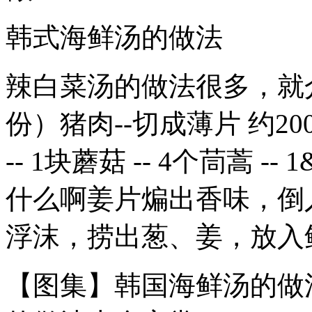
韩式海鲜汤的做法
辣白菜汤的做法很多，就
份）猪肉--切成薄片 约200g
-- 1块蘑菇 -- 4个茼蒿 
什么啊姜片煸出香味，倒
浮沫，捞出葱、姜，放入鲍
【图集】韩国海鲜汤的做