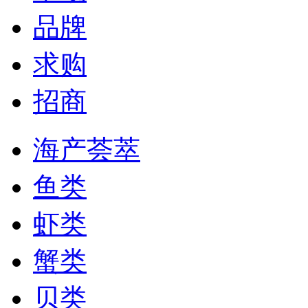
品牌
求购
招商
海产荟萃
鱼类
虾类
蟹类
贝类