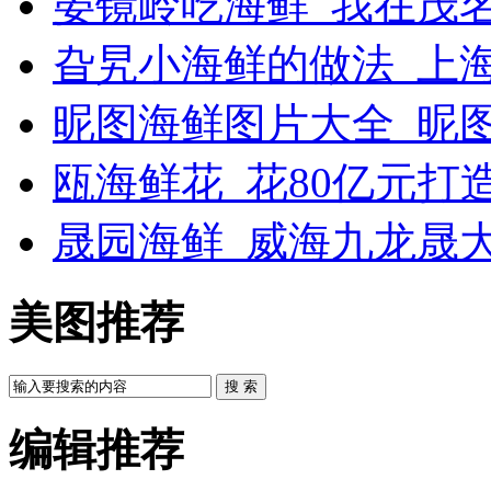
晏镜岭吃海鲜_我在茂
旮旯小海鲜的做法_上
昵图海鲜图片大全_昵
瓯海鲜花_花80亿元打
晟园海鲜_威海九龙晟
美图推荐
搜 索
编辑推荐