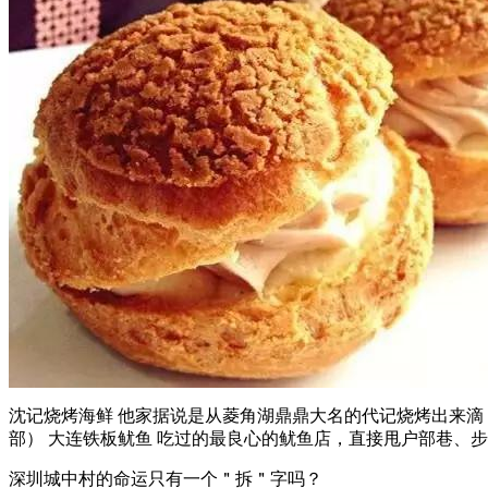
沈记烧烤海鲜 他家据说是从菱角湖鼎鼎大名的代记烧烤出来滴，
部） 大连铁板鱿鱼 吃过的最良心的鱿鱼店，直接甩户部巷、步行街
深圳城中村的命运只有一个＂拆＂字吗？