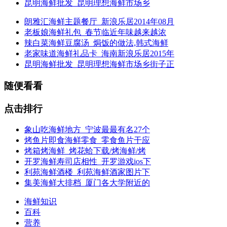
昆明海鲜批发_昆明理想海鲜市场乡
朗雅汇海鲜主题餐厅_新浪乐居2014年08月
老板娘海鲜礼包_春节临近年味越来越浓
辣白菜海鲜豆腐汤_焗饭的做法,韩式海鲜
老家味道海鲜礼品卡_海南新浪乐居2015年
昆明海鲜批发_昆明理想海鲜市场乡街子正
随便看看
点击排行
象山吃海鲜地方_宁波最最有名27个
烤鱼片即食海鲜零食_零食鱼片干应
烤箱烤海鲜_烤花蛤下载/烤海鲜/烤
开罗海鲜寿司店相性_开罗游戏ios下
利苑海鲜酒楼_利苑海鲜酒家图片下
集美海鲜大排档_厦门各大学附近的
海鲜知识
百科
营养