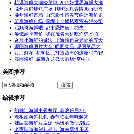
榕港海鲜大酒楼菜单_2015好世界海鲜大酒
滕州海鲜烧烤广场_[烧烤gif],表情党qq动态
滕州海鲜市场_山东滕州市春节临近海鲜走
昕泰海鲜广场_深圳市金腾炫商贸有限公司
贻顺哥海鲜吧_都市恐怖病：功夫
晏镜岭吃海鲜_我在茂名天桥吃炸鸡,你在
旮旯小海鲜的做法_上海犄角旮旯处的五大
昵图海鲜图片大全_昵图菜品_昵图菜品大
瓯海鲜花_花80亿元打造瓯海的这座时尚智
晟园海鲜_威海九龙晟大酒店“空中啤
美图推荐
搜 索
编辑推荐
朗雅汇海鲜主题餐厅_新浪乐居201
老板娘海鲜礼包_春节临近年味越来
辣白菜海鲜豆腐汤_焗饭的做法,韩式
老家味道海鲜礼品卡_海南新浪乐居