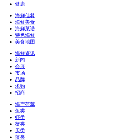
健康
海鲜佳肴
海鲜美食
海鲜菜谱
特色海鲜
美食地图
海鲜资讯
新闻
会展
市场
品牌
求购
招商
海产荟萃
鱼类
虾类
蟹类
贝类
藻类