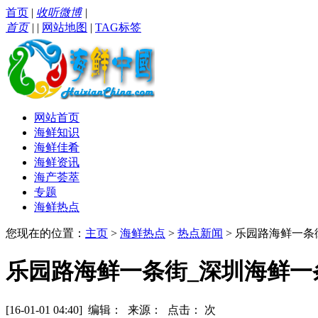
首页
|
收听微博
|
首页
|
|
网站地图
|
TAG标签
网站首页
海鲜知识
海鲜佳肴
海鲜资讯
海产荟萃
专题
海鲜热点
您现在的位置：
主页
>
海鲜热点
>
热点新闻
> 乐园路海鲜一条
乐园路海鲜一条街_深圳海鲜一条
[16-01-01 04:40] 编辑： 来源： 点击：
次