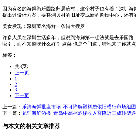
因为有名的海鲜街乐园路归属该村，这个村子也有着＂深圳海鲜
提出过设计方案，要将湖贝村的旧址变成新的购物中心，还有的创造
美食发现：深圳著名海鲜一条街大搜罗
许多人虽在深圳生活多年，但说到海鲜第一想法就是去乐园路，
吸引，而不知道吃什么好？ 点菜 也是个门道，特地来了你就点个虾
标签：
共3页:
上一页
1
2
3
下一页
上一篇：
乐清海鲜批发市场_不可降解塑料袋依旧横行市场组图
下一篇：
龙轩海鲜酒楼_青岛中高档酒楼收入普降近三成转型
与本文的相关文章推荐