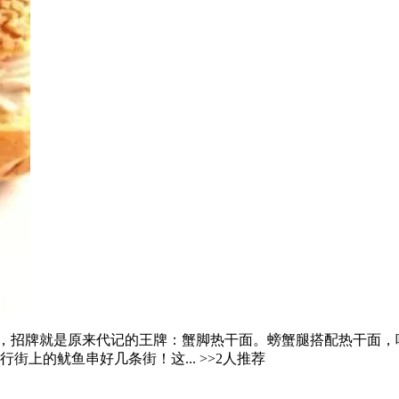
招牌就是原来代记的王牌：蟹脚热干面。螃蟹腿搭配热干面，吃一口
上的鱿鱼串好几条街！这... >>2人推荐