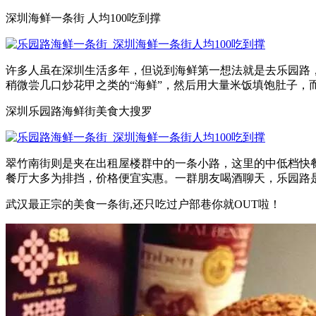
深圳海鲜一条街 人均100吃到撑
许多人虽在深圳生活多年，但说到海鲜第一想法就是去乐园路，
稍微尝几口炒花甲之类的“海鲜”，然后用大量米饭填饱肚子，而
深圳乐园路海鲜街美食大搜罗
翠竹南街则是夹在出租屋楼群中的一条小路，这里的中低档快
餐厅大多为排挡，价格便宜实惠。一群朋友喝酒聊天，乐园路是
武汉最正宗的美食一条街,还只吃过户部巷你就OUT啦！