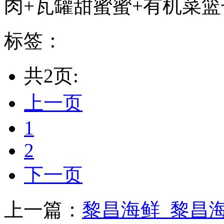
肉+瓦罐甜蜜蜜+有机菜篮子
标签：
共2页:
上一页
1
2
下一页
上一篇：
黎昌海鲜_黎昌海