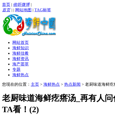
首页
|
收听微博
|
首页
|
|
网站地图
|
TAG标签
网站首页
海鲜知识
海鲜佳肴
海鲜资讯
海产荟萃
专题
海鲜热点
您现在的位置：
主页
>
海鲜热点
>
热点新闻
> 老厨味道海鲜疙
老厨味道海鲜疙瘩汤_再有人问
TA看！(2)