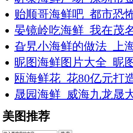
贻顺哥海鲜吧_都市恐
晏镜岭吃海鲜_我在茂
旮旯小海鲜的做法_上
昵图海鲜图片大全_昵
瓯海鲜花_花80亿元打
晟园海鲜_威海九龙晟
美图推荐