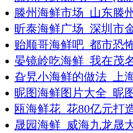
滕州海鲜市场_山东滕
昕泰海鲜广场_深圳市
贻顺哥海鲜吧_都市恐
晏镜岭吃海鲜_我在茂
旮旯小海鲜的做法_上
昵图海鲜图片大全_昵
瓯海鲜花_花80亿元打
晟园海鲜_威海九龙晟