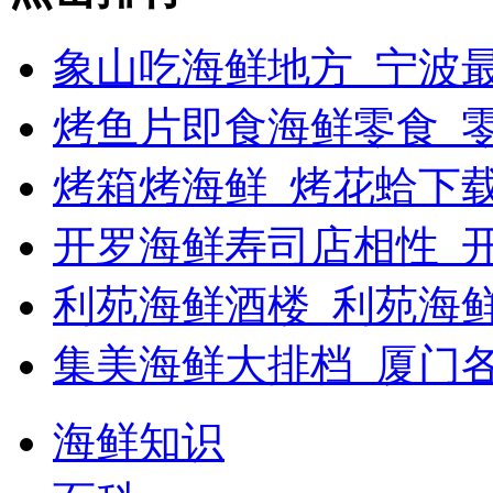
象山吃海鲜地方_宁波最
烤鱼片即食海鲜零食_
烤箱烤海鲜_烤花蛤下载
开罗海鲜寿司店相性_开
利苑海鲜酒楼_利苑海
集美海鲜大排档_厦门
海鲜知识