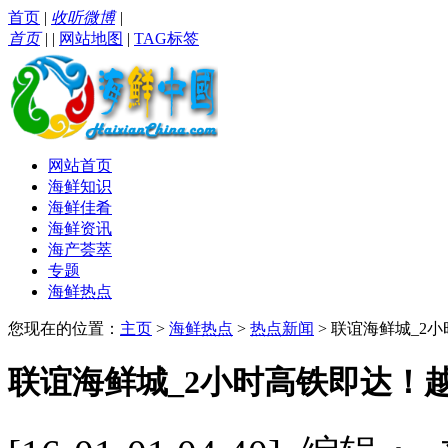
首页
|
收听微博
|
首页
|
|
网站地图
|
TAG标签
网站首页
海鲜知识
海鲜佳肴
海鲜资讯
海产荟萃
专题
海鲜热点
您现在的位置：
主页
>
海鲜热点
>
热点新闻
> 联谊海鲜城_2
联谊海鲜城_2小时高铁即达！