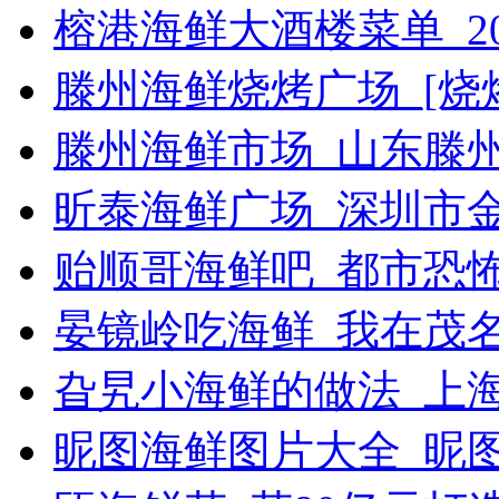
榕港海鲜大酒楼菜单_2
滕州海鲜烧烤广场_[烧烤g
滕州海鲜市场_山东滕
昕泰海鲜广场_深圳市
贻顺哥海鲜吧_都市恐
晏镜岭吃海鲜_我在茂
旮旯小海鲜的做法_上
昵图海鲜图片大全_昵