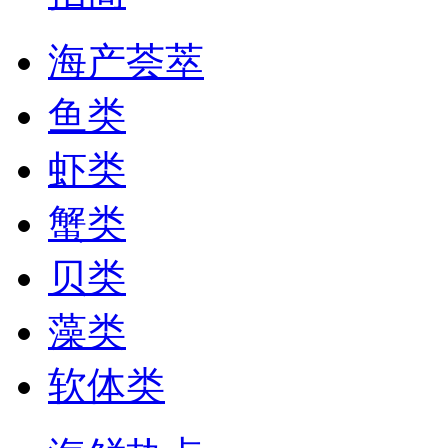
海产荟萃
鱼类
虾类
蟹类
贝类
藻类
软体类