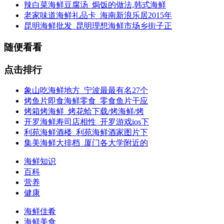
辣白菜海鲜豆腐汤_焗饭的做法,韩式海鲜
老家味道海鲜礼品卡_海南新浪乐居2015年
昆明海鲜批发_昆明理想海鲜市场乡街子正
随便看看
点击排行
象山吃海鲜地方_宁波最最有名27个
烤鱼片即食海鲜零食_零食鱼片干应
烤箱烤海鲜_烤花蛤下载/烤海鲜/烤
开罗海鲜寿司店相性_开罗游戏ios下
利苑海鲜酒楼_利苑海鲜酒家图片下
集美海鲜大排档_厦门各大学附近的
海鲜知识
百科
营养
健康
海鲜佳肴
海鲜美食