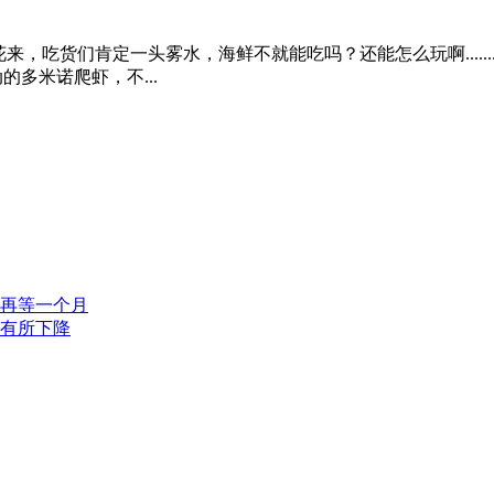
，吃货们肯定一头雾水，海鲜不就能吃吗？还能怎么玩啊......
的多米诺爬虾，不...
蟹再等一个月
格有所下降