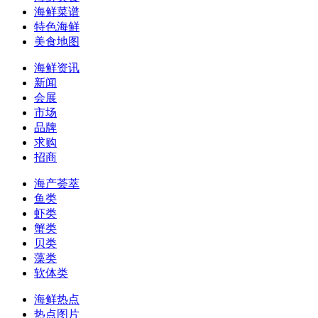
海鲜菜谱
特色海鲜
美食地图
海鲜资讯
新闻
会展
市场
品牌
求购
招商
海产荟萃
鱼类
虾类
蟹类
贝类
藻类
软体类
海鲜热点
热点图片