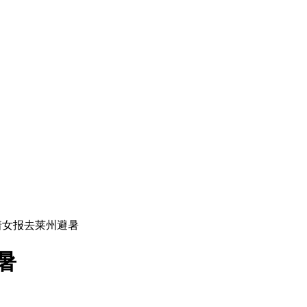
着女报去莱州避暑
暑