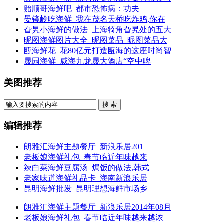
贻顺哥海鲜吧_都市恐怖病：功夫
晏镜岭吃海鲜_我在茂名天桥吃炸鸡,你在
旮旯小海鲜的做法_上海犄角旮旯处的五大
昵图海鲜图片大全_昵图菜品_昵图菜品大
瓯海鲜花_花80亿元打造瓯海的这座时尚智
晟园海鲜_威海九龙晟大酒店“空中啤
美图推荐
搜 索
编辑推荐
朗雅汇海鲜主题餐厅_新浪乐居201
老板娘海鲜礼包_春节临近年味越来
辣白菜海鲜豆腐汤_焗饭的做法,韩式
老家味道海鲜礼品卡_海南新浪乐居
昆明海鲜批发_昆明理想海鲜市场乡
朗雅汇海鲜主题餐厅_新浪乐居2014年08月
老板娘海鲜礼包_春节临近年味越来越浓