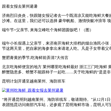
跟着女报去莱州避暑
济南烈日炎炎，快跟随女报记者去一个既清凉又能吃海鲜大餐
沙滩。在这里，我们还可以选择 豪华帆船、激情快艇冲浪等 项目，
端午节+父亲节, 来海立峰吃个海鲜团圆饭吧！（图）
端午小长假遇上父亲节，来济南开海鲜大排档的烟台渔民小张
节这两天里，把自家的海参拿出来请老人吃。凡是子女带着父母来吃
蟹肥膏黄的季节,吃海鲜前弄清7大传言
北京吃海鲜便宜的地方 莱州哪里吃海鲜最好 浙江三门吃海鲜
醉蟹隐患多、螃蟹不能跟柿子一起吃……关于吃海鲜的“是是非非”
昆明计划开通至越南莱州、海防班车
“将开通昆明到越南莱州、海防班线车，敬请期待。”从12月1
表团抵昆访问南部汽车站，还参观了昆明海鲜市场，昆明人可望在