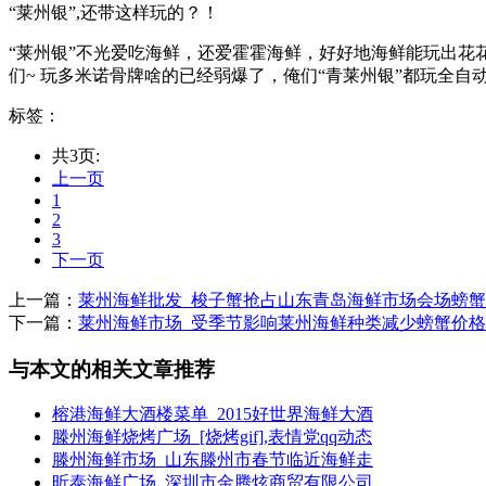
“莱州银”,还带这样玩的？！
“莱州银”不光爱吃海鲜，还爱霍霍海鲜，好好地海鲜能玩出花花来
们~ 玩多米诺骨牌啥的已经弱爆了，俺们“青莱州银”都玩全自动
标签：
共3页:
上一页
1
2
3
下一页
上一篇：
莱州海鲜批发_梭子蟹抢占山东青岛海鲜市场会场螃
下一篇：
莱州海鲜市场_受季节影响莱州海鲜种类减少螃蟹价
与本文的相关文章推荐
榕港海鲜大酒楼菜单_2015好世界海鲜大酒
滕州海鲜烧烤广场_[烧烤gif],表情党qq动态
滕州海鲜市场_山东滕州市春节临近海鲜走
昕泰海鲜广场_深圳市金腾炫商贸有限公司