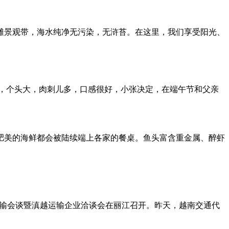
滩景观带，海水纯净无污染，无浒苔。在这里，我们享受阳光、
，个头大，肉刺儿多，口感很好，小张决定，在端午节和父亲
种肥美的海鲜都会被陆续端上各家的餐桌。鱼头富含重金属、醉虾
路运输会谈暨滇越运输企业洽谈会在丽江召开。昨天，越南交通代