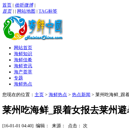
首页
|
收听微博
|
首页
|
|
网站地图
|
TAG标签
网站首页
海鲜知识
海鲜佳肴
海鲜资讯
海产荟萃
专题
海鲜热点
您现在的位置：
主页
>
海鲜热点
>
热点新闻
> 莱州吃海鲜_跟
莱州吃海鲜_跟着女报去莱州避
[16-01-01 04:40] 编辑： 来源： 点击：
次