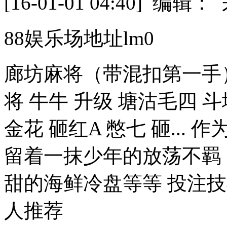
[16-01-01 04:40] 
88娱乐场地址lm0
廊坊麻将（带混扣第一手）
将 牛牛 升级 塘沽毛四 
金花 砸红A 憋七 砸..
留着一抹少年的放荡不羁
甜的海鲜冷盘等等 投注技巧
人推荐