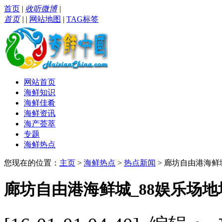
首页
|
收听微博
|
首页
|
|
网站地图
|
TAG标签
网站首页
海鲜知识
海鲜佳肴
海鲜资讯
海产荟萃
专题
海鲜热点
您现在的位置：
主页
>
海鲜热点
>
热点新闻
> 廊坊自由港海鲜城
廊坊自由港海鲜城_88娱乐场地址