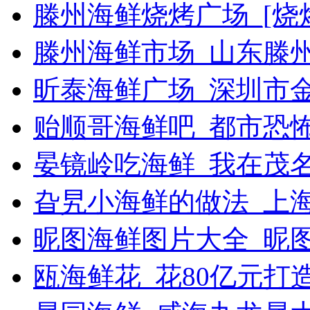
滕州海鲜烧烤广场_[烧烤g
滕州海鲜市场_山东滕
昕泰海鲜广场_深圳市
贻顺哥海鲜吧_都市恐
晏镜岭吃海鲜_我在茂
旮旯小海鲜的做法_上
昵图海鲜图片大全_昵
瓯海鲜花_花80亿元打