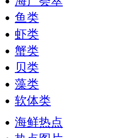
海产荟萃
鱼类
虾类
蟹类
贝类
藻类
软体类
海鲜热点