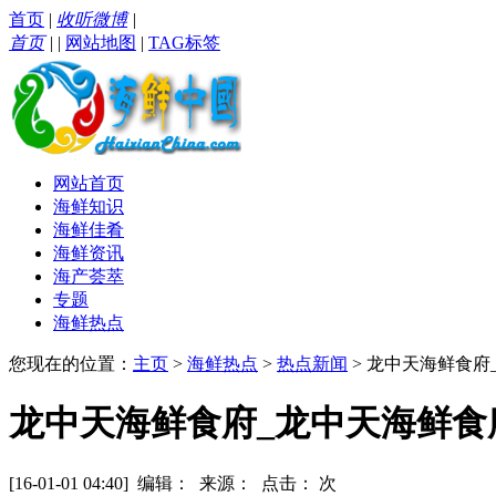
首页
|
收听微博
|
首页
|
|
网站地图
|
TAG标签
网站首页
海鲜知识
海鲜佳肴
海鲜资讯
海产荟萃
专题
海鲜热点
您现在的位置：
主页
>
海鲜热点
>
热点新闻
> 龙中天海鲜食
龙中天海鲜食府_龙中天海鲜食
[16-01-01 04:40] 编辑： 来源： 点击：
次