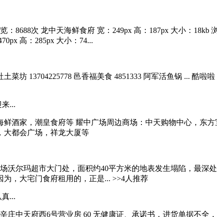
览：8688次 龙中天海鲜食府 宽：249px 高：187px 大小：18kb
x 高：285px 大小：74...
社土菜坊 13704225778 邑香福美食 4851333 阿军活鱼锅 ... 酷啦啦
...
鲜酒家，潮皇食府等 耀中广场周边商场：中天购物中心，东方
，大都会广场，祥龙大厦等
沃尔玛超市大门处，面积约40平方米的地表发生塌陷，最深处约
大宅门食府租用的，正是... >>4人推荐
...
庄中天府西6号营业房 60 无健康证、承诺书，进货单据不全，加工