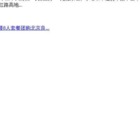
路高地...
8人套餐团购北京良...