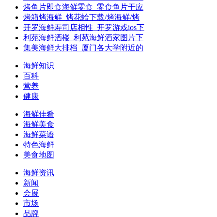
烤鱼片即食海鲜零食_零食鱼片干应
烤箱烤海鲜_烤花蛤下载/烤海鲜/烤
开罗海鲜寿司店相性_开罗游戏ios下
利苑海鲜酒楼_利苑海鲜酒家图片下
集美海鲜大排档_厦门各大学附近的
海鲜知识
百科
营养
健康
海鲜佳肴
海鲜美食
海鲜菜谱
特色海鲜
美食地图
海鲜资讯
新闻
会展
市场
品牌