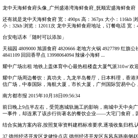
龙中天海鲜食府头像_广州盛港湾海鲜食府_抚顺宏盛海鲜食府
还有就是龙中天海鲜食府 宽：490px 高：367px 大小：116kb 浏
小：32kb 浏览：12011次 龙中天海鲜食府地址，订餐电话 宽：470p
台安电话本「随时可以添加」
天福园 4809000 旭源食府 4820666 老地方火锅 4927789 红旗公
4841109 回回香早点 13998064094 辣缘小海鲜 ...
耀中广场出租 地铁上盖体育中心最热租楼盘大厦气派310㎡欢迎来
耀中广场周边餐饮：真功夫，九龙半岛餐厅，日本料理，香港海
信广场，中泰国际，海航大厦，市长大厦，广州国际贸易中心
南方都市报 2015年10月18日09:56:34
前日晚上9点半左右，受莞惠城轨施工的影响，南城中天中央广场
一事件，却连累了该步行街著名的餐饮企业——大宅门食府，因为，
结合实施方案内容,按照复审资料建档标准要求,逐项收集归档,认真
37 德州经济开发区龙健快点店 德州经济开发区东风东路南侧赵辛