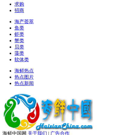
求购
招商
海产荟萃
鱼类
虾类
蟹类
贝类
藻类
软体类
海鲜热点
热点图片
热点新闻
海鲜中国网
关于我们
|
广告合作