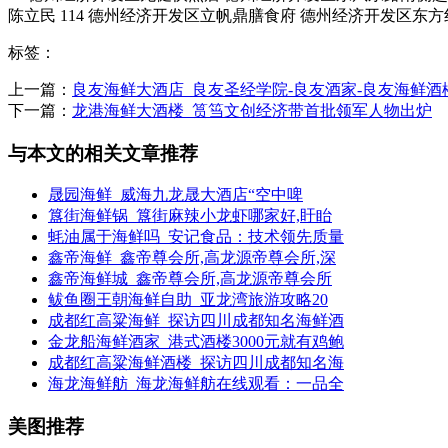
陈立民 114 德州经济开发区立帆鼎膳食府 德州经济开发区东方红
标签：
上一篇：
良友海鲜大酒店_良友圣经学院-良友酒家-良友海鲜酒楼
下一篇：
龙港海鲜大酒楼_筼筜文创经济带首批领军人物出炉
与本文的相关文章推荐
晟园海鲜_威海九龙晟大酒店“空中啤
簋街海鲜锅_簋街麻辣小龙虾哪家好,盱眙
蚝油属于海鲜吗_安记食品：技术领先质量
鑫帝海鲜_鑫帝尊会所,高龙源帝尊会所,深
鑫帝海鲜城_鑫帝尊会所,高龙源帝尊会所
鲅鱼圈王朝海鲜自助_亚龙湾旅游攻略20
成都红高粱海鲜_探访四川成都知名海鲜酒
金龙船海鲜酒家_港式酒楼3000元就有鸡鲍
成都红高粱海鲜酒楼_探访四川成都知名海
海龙海鲜舫_海龙海鲜舫在线观看：一品全
美图推荐