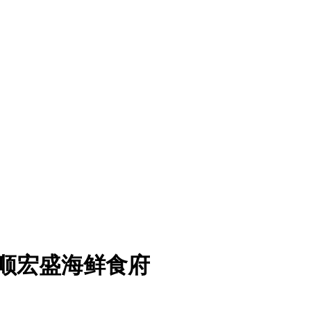
抚顺宏盛海鲜食府