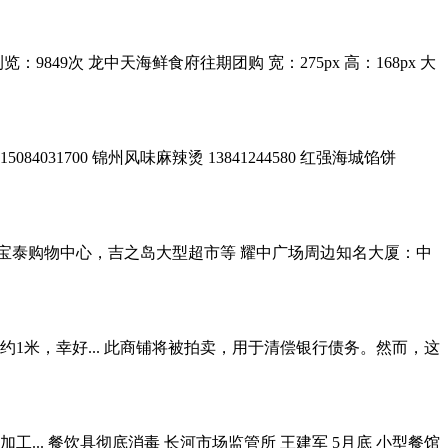
 浏览：9849次 龙中天海鲜食府往期团购 宽：275px 高：168px 大
 15084031700 锦州风味麻辣烫 13841244580 红强海城馅饼
宝泰购物中心，吉之岛大型超市等 耀中广场周边知名大厦：中
1米，幸好... 此商铺将被拍卖，用于清偿银行债务。然而，这
... 餐饮具彻底消毒 长河市场监管所 王建军 5月底 小型餐馆