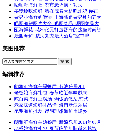
贻顺哥海鲜吧_都市恐怖病：功夫
晏镜岭吃海鲜_我在茂名天桥吃炸鸡,你在
旮旯小海鲜的做法_上海犄角旮旯处的五大
昵图海鲜图片大全_昵图菜品_昵图菜品大
瓯海鲜花_花80亿元打造瓯海的这座时尚智
晟园海鲜_威海九龙晟大酒店“空中啤
美图推荐
搜 索
编辑推荐
朗雅汇海鲜主题餐厅_新浪乐居201
老板娘海鲜礼包_春节临近年味越来
辣白菜海鲜豆腐汤_焗饭的做法,韩式
老家味道海鲜礼品卡_海南新浪乐居
昆明海鲜批发_昆明理想海鲜市场乡
朗雅汇海鲜主题餐厅_新浪乐居2014年08月
老板娘海鲜礼包_春节临近年味越来越浓