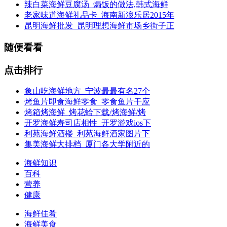
辣白菜海鲜豆腐汤_焗饭的做法,韩式海鲜
老家味道海鲜礼品卡_海南新浪乐居2015年
昆明海鲜批发_昆明理想海鲜市场乡街子正
随便看看
点击排行
象山吃海鲜地方_宁波最最有名27个
烤鱼片即食海鲜零食_零食鱼片干应
烤箱烤海鲜_烤花蛤下载/烤海鲜/烤
开罗海鲜寿司店相性_开罗游戏ios下
利苑海鲜酒楼_利苑海鲜酒家图片下
集美海鲜大排档_厦门各大学附近的
海鲜知识
百科
营养
健康
海鲜佳肴
海鲜美食