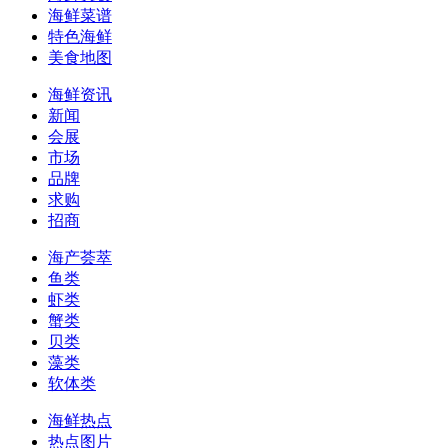
海鲜菜谱
特色海鲜
美食地图
海鲜资讯
新闻
会展
市场
品牌
求购
招商
海产荟萃
鱼类
虾类
蟹类
贝类
藻类
软体类
海鲜热点
热点图片