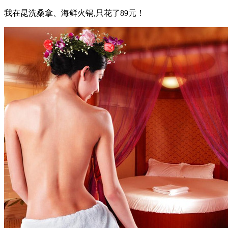
我在昆洗桑拿、海鲜火锅,只花了89元！