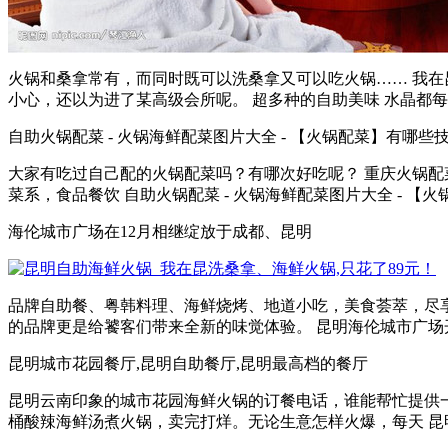
火锅和桑拿常有，而同时既可以洗桑拿又可以吃火锅…… 我在昆
小心，还以为进了某高级会所呢。 超多种的自助美味 水晶都每天
自助火锅配菜 - 火锅海鲜配菜图片大全 - 【火锅配菜】有哪些
大家有吃过自己配的火锅配菜吗？有哪次好吃呢？ 重庆火锅配菜 
菜系，食品餐饮 自助火锅配菜 - 火锅海鲜配菜图片大全 - 【火锅
海伦城市广场在12月相继绽放于成都、昆明
品牌自助餐、粤韩料理、海鲜烧烤、地道小吃，美食荟萃，尽享
的品牌更是给饕客们带来全新的味觉体验。 昆明海伦城市广场开业当
昆明城市花园餐厅,昆明自助餐厅,昆明最高档的餐厅
昆明云南印象的城市花园海鲜火锅的订餐电话，谁能帮忙提供一
桶酸辣海鲜汤煮火锅，卖完打烊。无论生意怎样火爆，每天 昆明最美的