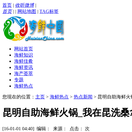
首页
|
收听微博
|
首页
|
|
网站地图
|
TAG标签
网站首页
海鲜知识
海鲜佳肴
海鲜资讯
海产荟萃
专题
海鲜热点
您现在的位置：
主页
>
海鲜热点
>
热点新闻
> 昆明自助海鲜火
昆明自助海鲜火锅_我在昆洗桑
[16-01-01 04:40] 编辑： 来源： 点击：
次