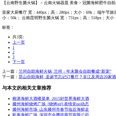
【云南野生菌火锅】 > 云南火锅器皿 美食 > 冠菌海鲜肥牛自助..
皇家大厨餐厅 宽：440px；高：280px；大小：69k； 端午节旅
小：50k； 云南昆明野生菌火锅 宽：731px；高：518px；大小：1
标签：
共3页:
上一页
1
2
3
下一页
上一篇：
兰州自助海鲜火锅_兰州：年末聚会自助餐成“新宠”
下一篇：
昆山自助海鲜_圣诞节忘记订餐厅？吴江及周边20家
与本文的相关文章推荐
榕港海鲜大酒楼菜单_2015好世界海鲜大酒
滕州海鲜烧烤广场_[烧烤gif],表情党qq动态
滕州海鲜市场_山东滕州市春节临近海鲜走
昕泰海鲜广场_深圳市金腾炫商贸有限公司