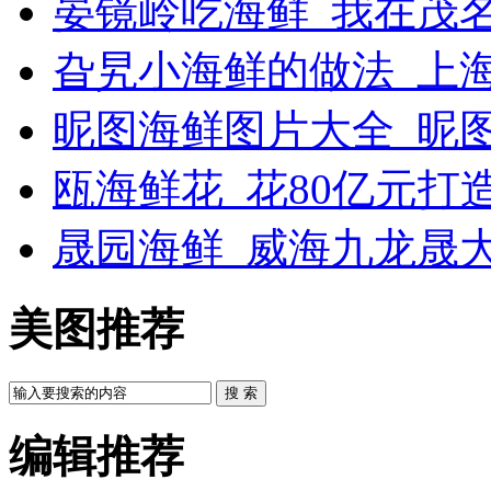
晏镜岭吃海鲜_我在茂
旮旯小海鲜的做法_上
昵图海鲜图片大全_昵
瓯海鲜花_花80亿元打
晟园海鲜_威海九龙晟
美图推荐
搜 索
编辑推荐