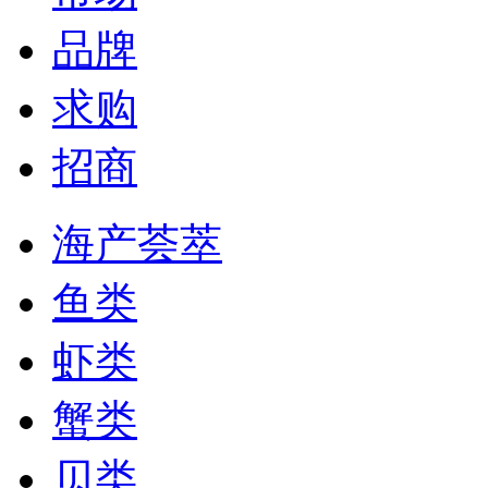
品牌
求购
招商
海产荟萃
鱼类
虾类
蟹类
贝类