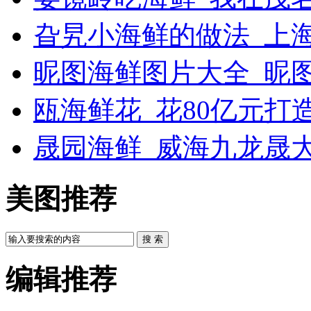
旮旯小海鲜的做法_上
昵图海鲜图片大全_昵
瓯海鲜花_花80亿元打
晟园海鲜_威海九龙晟
美图推荐
搜 索
编辑推荐