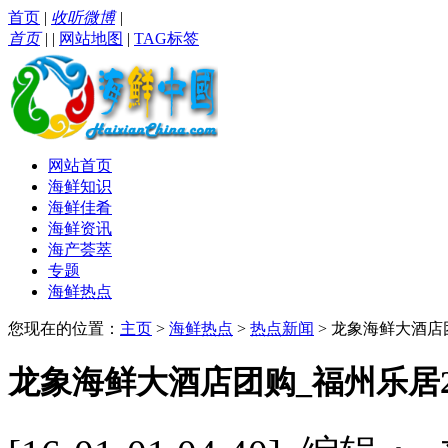
首页
|
收听微博
|
首页
|
|
网站地图
|
TAG标签
网站首页
海鲜知识
海鲜佳肴
海鲜资讯
海产荟萃
专题
海鲜热点
您现在的位置：
主页
>
海鲜热点
>
热点新闻
> 龙象海鲜大酒店团购
龙象海鲜大酒店团购_福州乐居2015