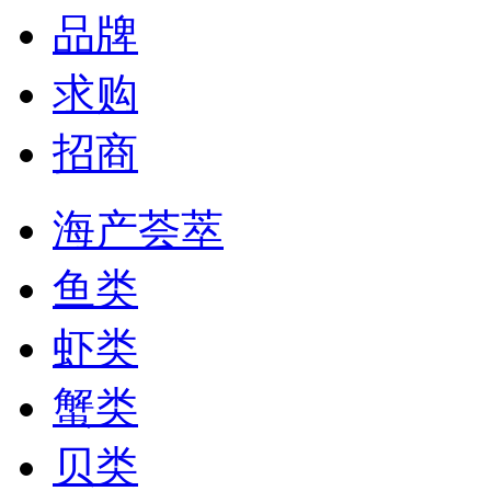
品牌
求购
招商
海产荟萃
鱼类
虾类
蟹类
贝类