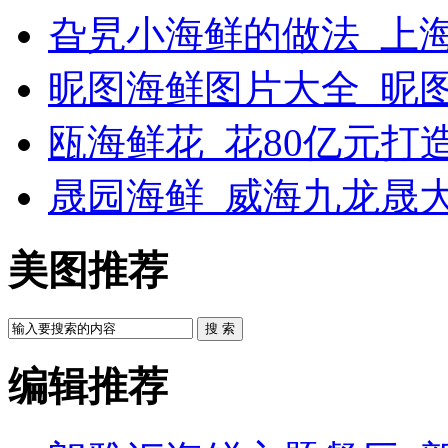
旮旯小海鲜的做法_上
昵图海鲜图片大全_昵
瓯海鲜花_花80亿元打
晟园海鲜_威海九龙晟
美图推荐
搜 索
编辑推荐