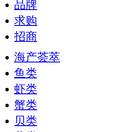
品牌
求购
招商
海产荟萃
鱼类
虾类
蟹类
贝类