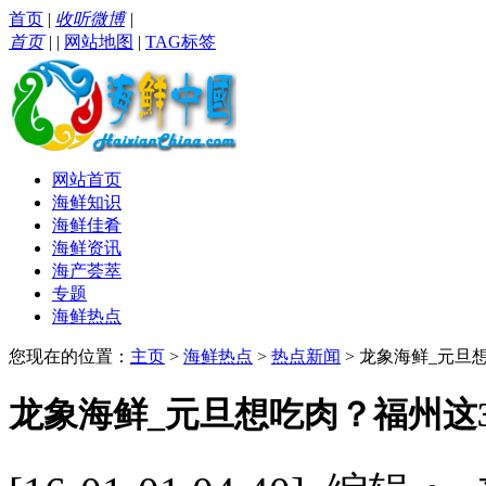
首页
|
收听微博
|
首页
|
|
网站地图
|
TAG标签
网站首页
海鲜知识
海鲜佳肴
海鲜资讯
海产荟萃
专题
海鲜热点
您现在的位置：
主页
>
海鲜热点
>
热点新闻
> 龙象海鲜_元旦
龙象海鲜_元旦想吃肉？福州这3