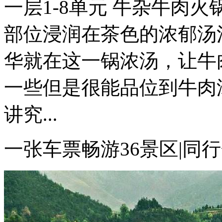
一层1-8单元 牛杂牛肉
部位浸润在茶色的浓郁汤
华就在这一锅浓汤，让牛
一些但是很能品位到牛肉
讲究...
一张车票畅游36景区|同