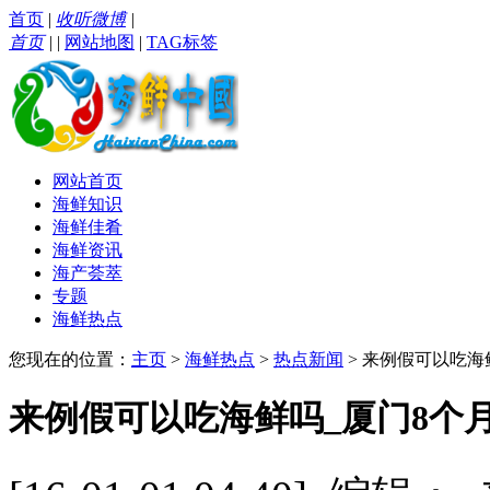
首页
|
收听微博
|
首页
|
|
网站地图
|
TAG标签
网站首页
海鲜知识
海鲜佳肴
海鲜资讯
海产荟萃
专题
海鲜热点
您现在的位置：
主页
>
海鲜热点
>
热点新闻
> 来例假可以吃海
来例假可以吃海鲜吗_厦门8个