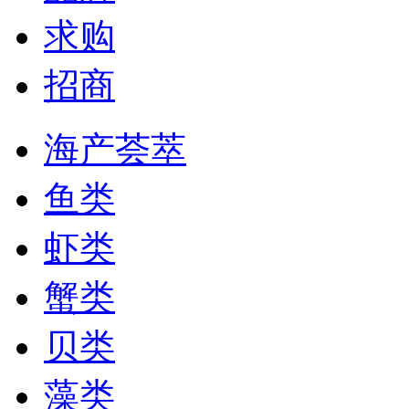
求购
招商
海产荟萃
鱼类
虾类
蟹类
贝类
藻类