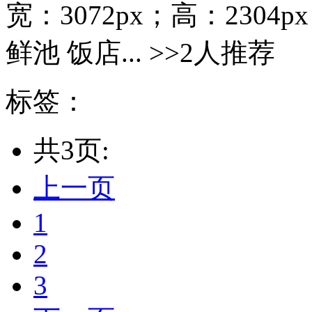
宽：3072px；高：2304
鲜池 饭店... >>2人推荐
标签：
共3页:
上一页
1
2
3