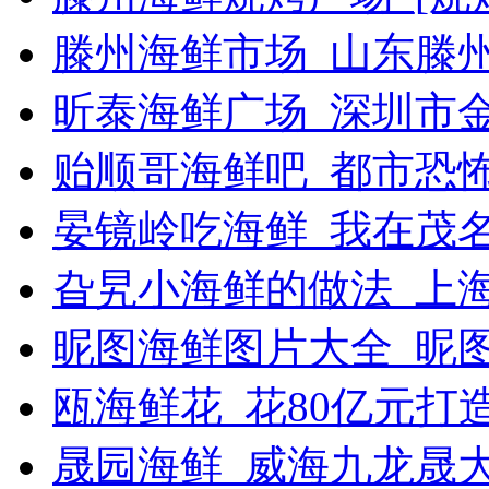
滕州海鲜市场_山东滕
昕泰海鲜广场_深圳市
贻顺哥海鲜吧_都市恐
晏镜岭吃海鲜_我在茂
旮旯小海鲜的做法_上
昵图海鲜图片大全_昵
瓯海鲜花_花80亿元打
晟园海鲜_威海九龙晟