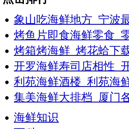
象山吃海鲜地方_宁波最
烤鱼片即食海鲜零食_
烤箱烤海鲜_烤花蛤下载
开罗海鲜寿司店相性_开
利苑海鲜酒楼_利苑海
集美海鲜大排档_厦门
海鲜知识