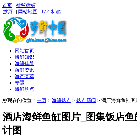
首页
|
收听微博
|
首页
|
|
网站地图
|
TAG标签
网站首页
海鲜知识
海鲜佳肴
海鲜资讯
海产荟萃
专题
海鲜热点
您现在的位置：
主页
>
海鲜热点
>
热点新闻
> 酒店海鲜鱼缸图
酒店海鲜鱼缸图片_图集饭店鱼
计图