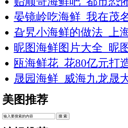
贻顺哥海鲜吧_都市恐
晏镜岭吃海鲜_我在茂
旮旯小海鲜的做法_上
昵图海鲜图片大全_昵
瓯海鲜花_花80亿元打
晟园海鲜_威海九龙晟
美图推荐
搜 索