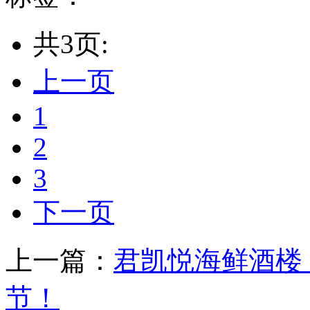
共3页:
上一页
1
2
3
下一页
上一篇：
君凯悦海鲜酒楼
节！