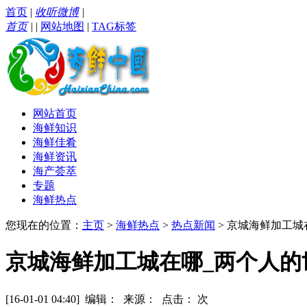
首页
|
收听微博
|
首页
|
|
网站地图
|
TAG标签
网站首页
海鲜知识
海鲜佳肴
海鲜资讯
海产荟萃
专题
海鲜热点
您现在的位置：
主页
>
海鲜热点
>
热点新闻
> 京城海鲜加工
京城海鲜加工城在哪_两个人的
[16-01-01 04:40] 编辑： 来源： 点击：
次