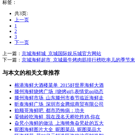
标签：
共3页:
上一页
1
2
3
下一页
上一篇：
京城海鲜城_京城国际娱乐城官方网站
下一篇：
京城海鲜超市_京城最牛烤肉筋排行榜吃串儿的季节来
与本文的相关文章推荐
榕港海鲜大酒楼菜单_2015好世界海鲜大酒
滕州海鲜烧烤广场_[烧烤gif],表情党qq动态
滕州海鲜市场_山东滕州市春节临近海鲜走
昕泰海鲜广场_深圳市金腾炫商贸有限公司
贻顺哥海鲜吧_都市恐怖病：功夫
晏镜岭吃海鲜_我在茂名天桥吃炸鸡,你在
旮旯小海鲜的做法_上海犄角旮旯处的五大
昵图海鲜图片大全_昵图菜品_昵图菜品大