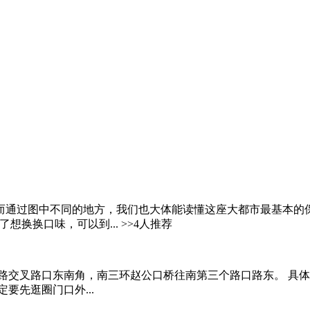
过图中不同的地方，我们也大体能读懂这座大都市最基本的保障系
换换口味，可以到... >>4人推荐
交叉路口东南角，南三环赵公口桥往南第三个路口路东。 具体行车
要先逛圈门口外...