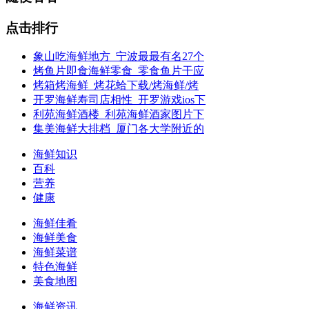
点击排行
象山吃海鲜地方_宁波最最有名27个
烤鱼片即食海鲜零食_零食鱼片干应
烤箱烤海鲜_烤花蛤下载/烤海鲜/烤
开罗海鲜寿司店相性_开罗游戏ios下
利苑海鲜酒楼_利苑海鲜酒家图片下
集美海鲜大排档_厦门各大学附近的
海鲜知识
百科
营养
健康
海鲜佳肴
海鲜美食
海鲜菜谱
特色海鲜
美食地图
海鲜资讯