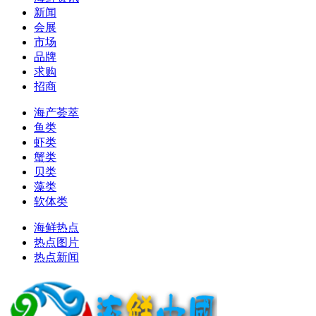
新闻
会展
市场
品牌
求购
招商
海产荟萃
鱼类
虾类
蟹类
贝类
藻类
软体类
海鲜热点
热点图片
热点新闻