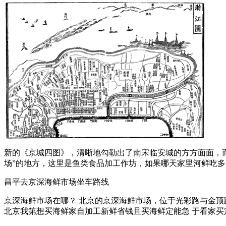
新的《京城四图》，清晰地勾勒出了南宋临安城的方方面面，而通
场”的地方，这里是鱼类食品加工作坊，如果哪天家里河鲜吃多了想
昌平去京深海鲜市场坐车路线
京深海鲜市场在哪？ 北京的京深海鲜市场，位于光彩路与金顶路
北京我第想买海鲜家自加工新鲜省钱且买海鲜定能急 于看家买定