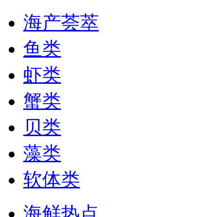
海产荟萃
鱼类
虾类
蟹类
贝类
藻类
软体类
海鲜热点