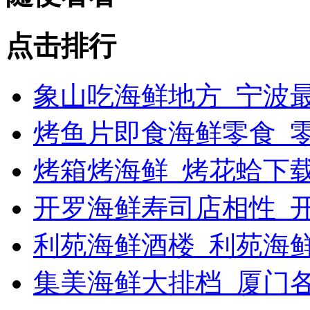
点击排行
象山吃海鲜地方_宁波最
烤鱼片即食海鲜零食_
烤箱烤海鲜_烤花蛤下载
开罗海鲜寿司店相性_开
利苑海鲜酒楼_利苑海
集美海鲜大排档_厦门