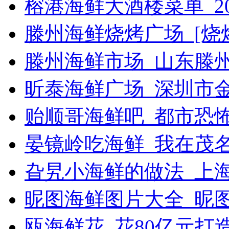
榕港海鲜大酒楼菜单_2
滕州海鲜烧烤广场_[烧烤g
滕州海鲜市场_山东滕
昕泰海鲜广场_深圳市
贻顺哥海鲜吧_都市恐
晏镜岭吃海鲜_我在茂
旮旯小海鲜的做法_上
昵图海鲜图片大全_昵
瓯海鲜花_花80亿元打