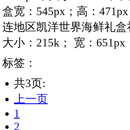
盒宽：545px；高：471
连地区凯洋世界海鲜礼盒礼券
大小：215k； 宽：651px
标签：
共3页:
上一页
1
2