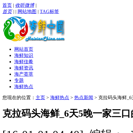
首页
|
收听微博
|
首页
|
|
网站地图
|
TAG标签
网站首页
海鲜知识
海鲜佳肴
海鲜资讯
海产荟萃
专题
海鲜热点
您现在的位置：
主页
>
海鲜热点
>
热点新闻
> 克拉码头海鲜_
克拉码头海鲜_6天5晚一家三