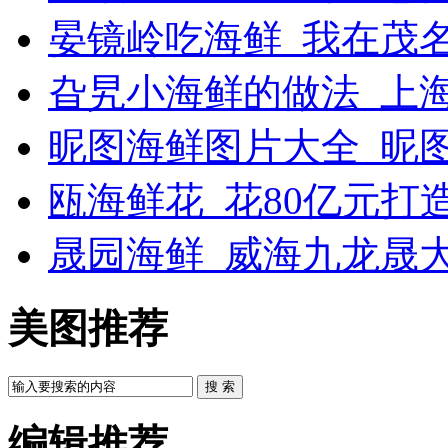
晏镜岭吃海鲜_我在茂
旮旯小海鲜的做法_上
昵图海鲜图片大全_昵
瓯海鲜花_花80亿元打
晟园海鲜_威海九龙晟
美图推荐
搜 索
编辑推荐