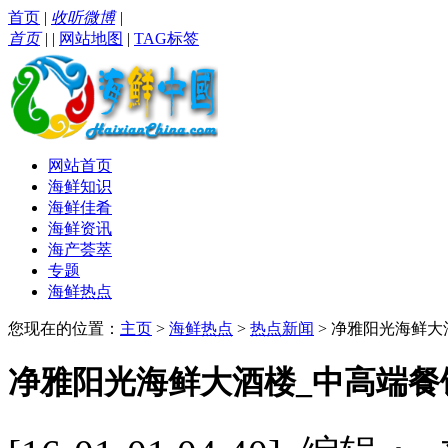
首页
|
收听微博
|
首页
|
|
网站地图
|
TAG标签
网站首页
海鲜知识
海鲜佳肴
海鲜资讯
海产荟萃
专题
海鲜热点
您现在的位置：
主页
>
海鲜热点
>
热点新闻
> 净雅阳光海鲜
净雅阳光海鲜大酒楼_中高端餐