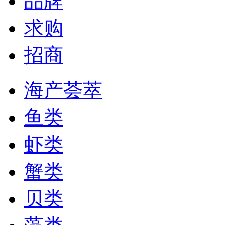
品牌
求购
招商
海产荟萃
鱼类
虾类
蟹类
贝类