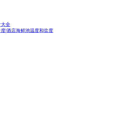
片大全
盐度|酒店海鲜池温度和盐度