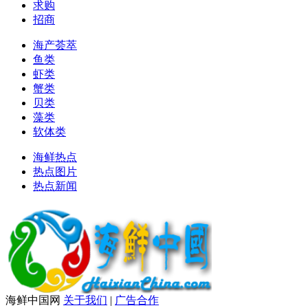
求购
招商
海产荟萃
鱼类
虾类
蟹类
贝类
藻类
软体类
海鲜热点
热点图片
热点新闻
海鲜中国网
关于我们
|
广告合作