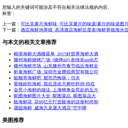
您输入的关键词可能涉及不符合相关法律法规的内容。
标签：
上一篇：
可比克薯片海鲜味_可比克薯片的味道|薯片的味道图
下一篇：
酒店海鲜池养殖_高清酒店海鲜盐度表|海鲜养殖海水
与本文的相关文章推荐
榕港海鲜大酒楼菜单_2015好世界海鲜大酒
滕州海鲜烧烤广场_[烧烤gif],表情党qq动态
滕州海鲜市场_山东滕州市春节临近海鲜走
昕泰海鲜广场_深圳市金腾炫商贸有限公司
贻顺哥海鲜吧_都市恐怖病：功夫
晏镜岭吃海鲜_我在茂名天桥吃炸鸡,你在
旮旯小海鲜的做法_上海犄角旮旯处的五大
昵图海鲜图片大全_昵图菜品_昵图菜品大
瓯海鲜花_花80亿元打造瓯海的这座时尚智
晟园海鲜_威海九龙晟大酒店“空中啤
美图推荐