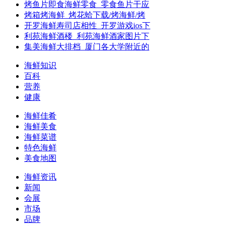
烤鱼片即食海鲜零食_零食鱼片干应
烤箱烤海鲜_烤花蛤下载/烤海鲜/烤
开罗海鲜寿司店相性_开罗游戏ios下
利苑海鲜酒楼_利苑海鲜酒家图片下
集美海鲜大排档_厦门各大学附近的
海鲜知识
百科
营养
健康
海鲜佳肴
海鲜美食
海鲜菜谱
特色海鲜
美食地图
海鲜资讯
新闻
会展
市场
品牌