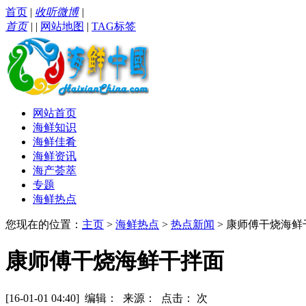
首页
|
收听微博
|
首页
|
|
网站地图
|
TAG标签
网站首页
海鲜知识
海鲜佳肴
海鲜资讯
海产荟萃
专题
海鲜热点
您现在的位置：
主页
>
海鲜热点
>
热点新闻
> 康师傅干烧海鲜
康师傅干烧海鲜干拌面
[16-01-01 04:40] 编辑： 来源： 点击：
次