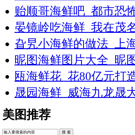
贻顺哥海鲜吧_都市恐
晏镜岭吃海鲜_我在茂
旮旯小海鲜的做法_上
昵图海鲜图片大全_昵
瓯海鲜花_花80亿元打
晟园海鲜_威海九龙晟
美图推荐
搜 索